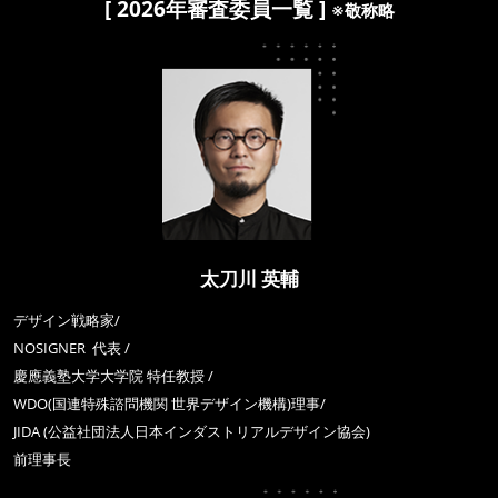
[ 2026年審査委員一覧 ]
※敬称略
太刀川 英輔
デザイン戦略家/
NOSIGNER 代表 /
慶應義塾大学大学院 特任教授 /
WDO(国連特殊諮問機関 世界デザイン機構)理事/
JIDA (公益社団法人日本インダストリアルデザイン協会)
前理事長