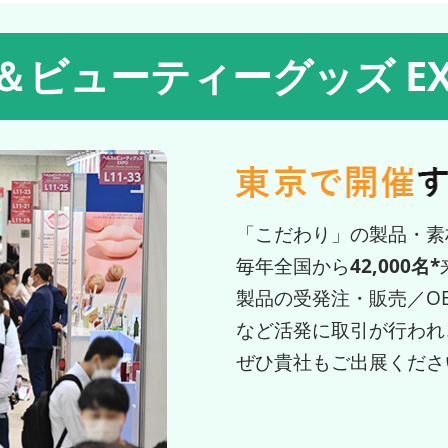
＆ビューティーグッズ E
「こだわり」の製品・素
毎年全国から
42,000名*
製品の受発注・販売／O
など活発に取引が行われ
ぜひ貴社もご出展くださ