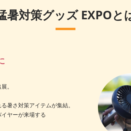
猛暑対策グッズ EXPOと
に
出展。
れる暑さ対策アイテムが集結。
バイヤーが来場する