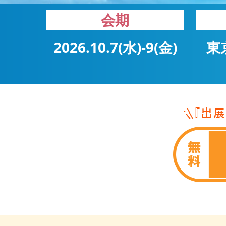
会期
2026.10.7(水)-9(金)
東