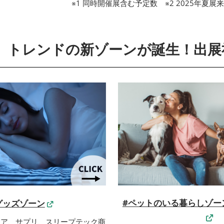
※1 同時開催展含む予定数 ※2 2025年夏展来
W】トレンドの新ゾーンが誕生！出展
#ペットのいる暮らしゾーン P
グッズゾーン
ェア、サプリ、スリープテック商