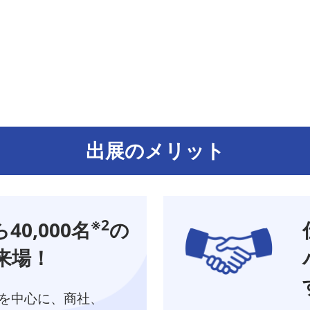
出展のメリット
※2
0,000名
の
来場！
を中心に、商社、