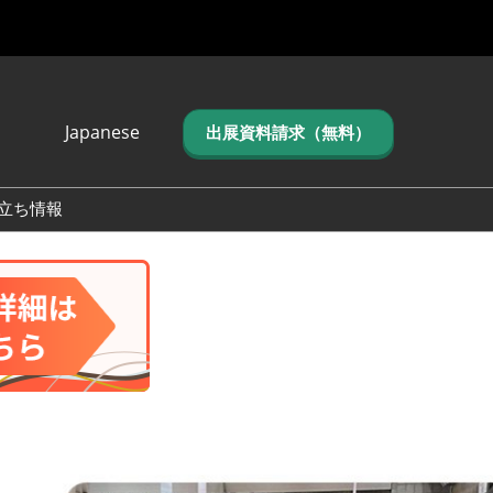
Japanese
出展資料請求（無料）
Japanese
English
立ち情報
简体中文
繁体中文
한국어 (네이버 블
로그)