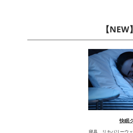
【NE
快眠
寝具、リカバリーウ