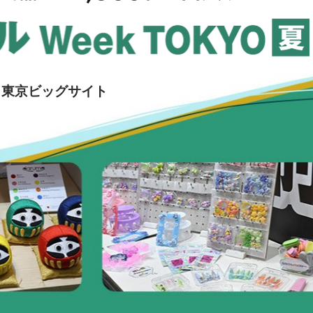
国際 文具・紙製品展 - ISOT
DESIGN TOKYO - 国際 デザ
イン製品展 -
推し活 EXPO
00 | 東京ビッグサイト
インバウンド向けグッズ
EXPO
“ときめく“デザインパッケー
ジEXPO