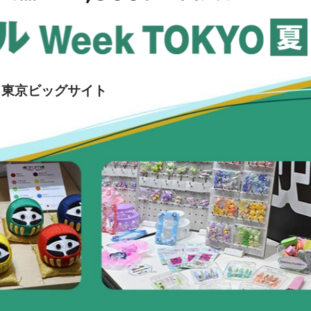
国際 文具・紙製品展 - ISOT
DESIGN TOKYO - 国際 デザ
イン製品展 -
推し活 EXPO
00 | 東京ビッグサイト
インバウンド向けグッズ
EXPO
“ときめく“デザインパッケー
ジEXPO