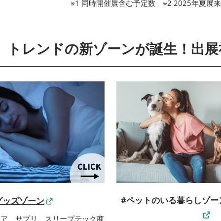
※1 同時開催展含む予定数 ※2 2025年夏展来
W】トレンドの新ゾーンが誕生！出展
#ペットのいる暮らしゾーン P
グッズゾーン
ェア、サプリ、スリープテック商