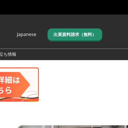
Japanese
出展資料請求（無料）
Japanese
English
立ち情報
简体中文
繁体中文
한국어 (네이버 블
로그)