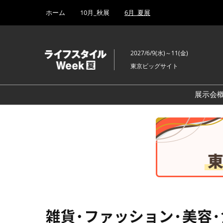
Press
ス
ホーム
10月_秋展
6月_夏展
Escape
キ
to
ッ
close
プ
the
2027/6/9(水)～11(金)
し
menu.
東京ビッグサイト
て
進
む
展示会