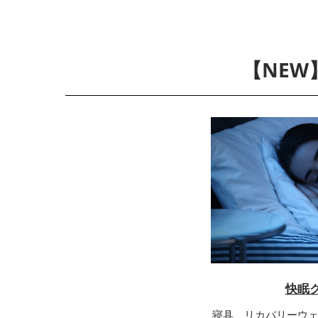
【NE
快眠
寝具、リカバリーウ