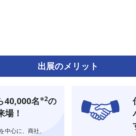
出展のメリット
※2
0,000名
の
来場！
を中心に、商社、