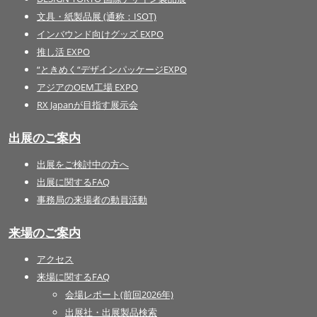
文具・紙製品展 (通称：ISOT)
インバウンド向けグッズ EXPO
推し活 EXPO
“ときめく“デザインパッケージEXPO
アジアのOEM工場 EXPO
RX Japanが目指す展示会
出展のご案内
出展をご検討中の方へ
出展に関するFAQ
事務局の来場者の動員活動
来場のご案内
アクセス
来場に関するFAQ
会場レポート(前回2026年)
出展社・出展製品検索