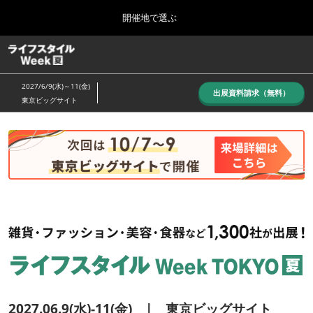
Press
ス
開催地で選ぶ
Escape
キ
to
ッ
close
ホーム
グ
プ
the
ロ
し
ー
menu.
2027/6/9(水)～11(金)
バ
出展資料請求（無料）
て
東京ビッグサイト
ル
進
ナ
10月_秋展
ビ
む
2026年10月07日
ゲ
東京ビッグサイト/Tokyo Big Sight, Japan
ー
シ
ョ
6月_夏展
ン
2027年06月09日
を
東京ビッグサイト/Tokyo Big Sight, Japan
折
り
た
た
む
2027.06.9(水)-11(金) | 東京ビッグサイト