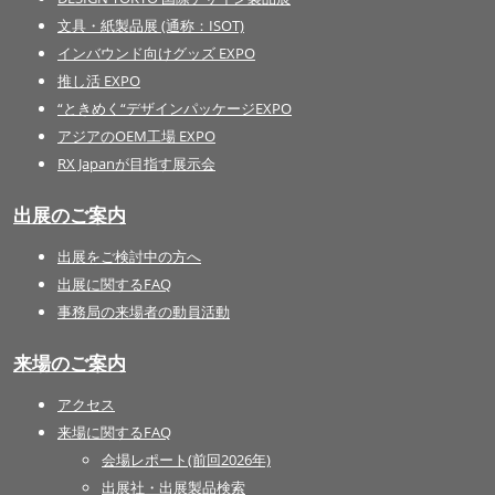
文具・紙製品展 (通称：ISOT)
インバウンド向けグッズ EXPO
推し活 EXPO
“ときめく“デザインパッケージEXPO
アジアのOEM工場 EXPO
RX Japanが目指す展示会
出展のご案内
出展をご検討中の方へ
出展に関するFAQ
事務局の来場者の動員活動
来場のご案内
アクセス
来場に関するFAQ
会場レポート(前回2026年)
出展社・出展製品検索