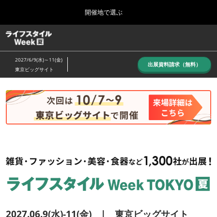
Press
ス
開催地で選ぶ
Escape
キ
to
ッ
close
ホーム
グ
プ
the
ロ
し
ー
menu.
2027/6/9(水)～11(金)
バ
出展資料請求（無料）
て
東京ビッグサイト
ル
進
ナ
10月_秋展
ビ
む
2026年10月07日
ゲ
東京ビッグサイト/Tokyo Big Sight, Japan
ー
シ
ョ
6月_夏展
ン
2027年06月09日
を
東京ビッグサイト/Tokyo Big Sight, Japan
折
り
た
た
む
2027.06.9(水)-11(金) | 東京ビッグサイト