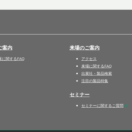
国際 文具・紙製品展 - ISOT
DESIGN TOKYO - 国際 デザ
イン製品展 -
推し活 EXPO
インバウンド向けグッズ
ご案内
来場のご案内
EXPO
“ときめく“デザインパッケー
展に関するFAQ
アクセス
ジEXPO
来場に関するFAQ
出展社・製品検索
注目の製品特集
セミナー
セミナーに関するご質問