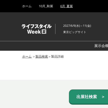
Press
ス
ホーム
10月_秋展
6月_夏展
Escape
キ
to
ッ
close
プ
the
2027/6/9(水)～11(金)
し
menu.
東京ビッグサイト
て
進
む
展示会
ホーム
＞
製品検索
＞製品詳細
出展社検索 ＞