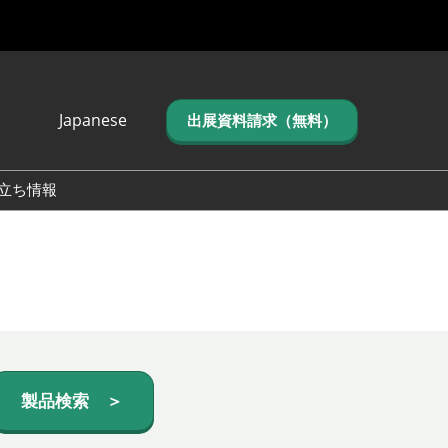
Japanese
出展資料請求（無料）
Japanese
English
立ち情報
简体中文
繁体中文
한국어 (네이버 블
로그)
製品検索 ＞