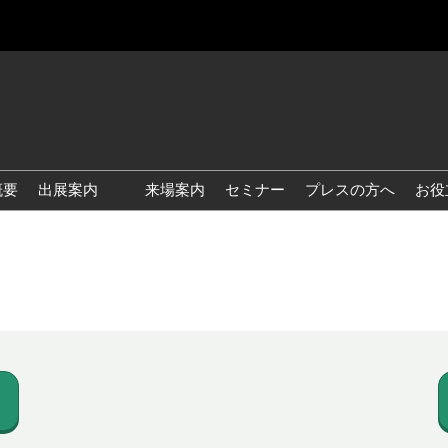
概要
出展案内
来場案内
セミナー
プレスの方へ
お役
国際 雑貨 EXPO
国際 ベビー＆キッズ EXPO
国際 ファッション雑貨
EXPO
国際 ヘルス＆ビューティグ
ッズ EXPO
国際 テーブル＆キッチンウ
ェア EXPO