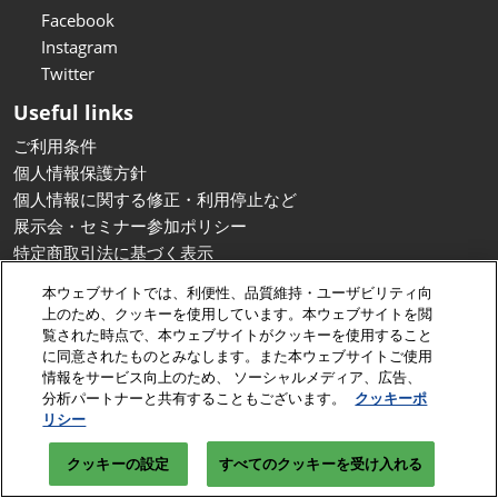
Facebook
Instagram
Twitter
Useful links
ご利用条件
個人情報保護方針
個人情報に関する修正・利用停止など
展示会・セミナー参加ポリシー
特定商取引法に基づく表示
カスタマーハラスメントに対する基本方針
本ウェブサイトでは、利便性、品質維持・ユーザビリティ向
クッキーポリシー
上のため、クッキーを使用しています。本ウェブサイトを閲
クッキーの設定
覧された時点で、本ウェブサイトがクッキーを使用すること
に同意されたものとみなします。また本ウェブサイトご使用
Copyright © RX Japan GK
情報をサービス向上のため、 ソーシャルメディア、広告、
分析パートナーと共有することもございます。
クッキーポ
リシー
クッキーの設定
すべてのクッキーを受け入れる