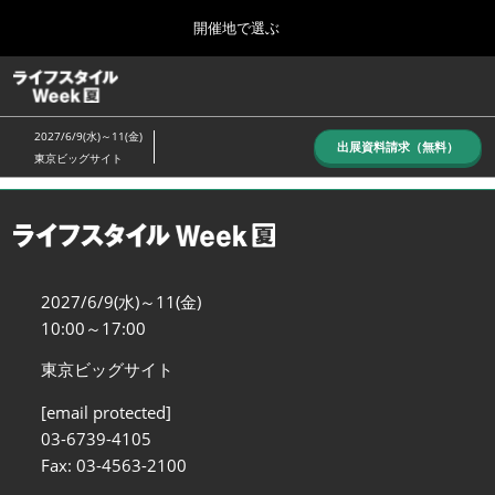
Press
ス
開催地で選ぶ
Escape
キ
to
ッ
close
ホーム
グ
プ
the
ロ
し
ー
menu.
2027/6/9(水)～11(金)
バ
出展資料請求（無料）
て
東京ビッグサイト
ル
進
ナ
10月_秋展
ビ
む
2026年10月07日
ゲ
東京ビッグサイト/Tokyo Big Sight, Japan
ー
シ
ョ
6月_夏展
2027/6/9(水)～11(金)
ン
2027年06月09日
を
10:00～17:00
東京ビッグサイト/Tokyo Big Sight, Japan
折
り
東京ビッグサイト
た
た
[email protected]
む
03-6739-4105
Fax: 03-4563-2100