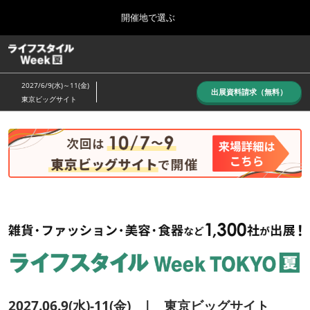
Press
ス
開催地で選ぶ
Escape
キ
to
ッ
close
ホーム
グ
プ
the
ロ
し
ー
menu.
2027/6/9(水)～11(金)
バ
出展資料請求（無料）
て
東京ビッグサイト
ル
進
ナ
10月_秋展
ビ
む
2026年10月07日
ゲ
東京ビッグサイト/Tokyo Big Sight, Japan
ー
シ
ョ
6月_夏展
ン
2027年06月09日
を
東京ビッグサイト/Tokyo Big Sight, Japan
折
り
た
た
む
2027.06.9(水)-11(金) | 東京ビッグサイト