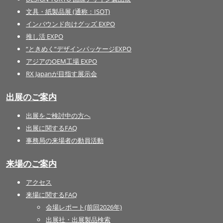
文具・紙製品展 (通称：ISOT)
インバウンド向けグッズ EXPO
推し活 EXPO
“ときめく“デザインパッケージEXPO
アジアのOEM工場 EXPO
RX Japanが目指す展示会
出展のご案内
出展をご検討中の方へ
出展に関するFAQ
事務局の来場者の動員活動
来場のご案内
アクセス
来場に関するFAQ
会場レポート(前回2026年)
出展社・出展製品検索