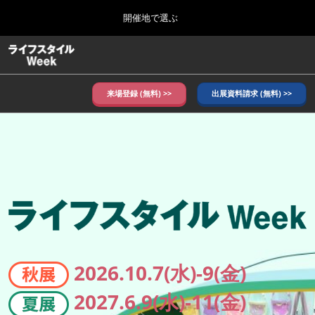
Press
ス
開催地で選ぶ
Escape
キ
to
ッ
close
ホーム
グ
プ
the
ロ
し
ー
menu.
バ
来場登録 (無料) >>
出展資料請求 (無料) >>
て
ル
進
ナ
10月_秋展
ラ
ビ
む
2026年10月07日
ゲ
東京ビッグサイト/Tokyo Big Sight, Japan
ー
シ
イ
ョ
6月_夏展
ン
2027年06月09日
を
東京ビッグサイト/Tokyo Big Sight, Japan
フ
折
り
た
た
ス
2026.10.7(水)-9(金)
む
2027.6.9(水)-11(金)