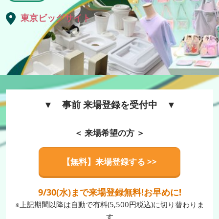
タ
東京ビッグサイト
イ
ル
Week
▼ 事前 来場登録を受付中 ▼
＜ 来場希望の方 ＞
【無料】来場登録する >>
9/30(水)まで来場登録無料!お早めに!
※上記期間以降は自動で有料(5,500円税込)に切り替わりま
す