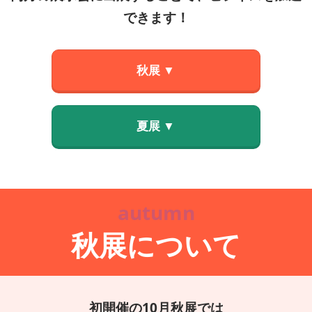
できます！
秋展 ▼
夏展 ▼
autumn
秋展について
初開催の10月秋展では