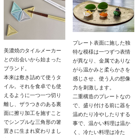
プレート表面に施した独
美濃焼のタイルメーカー
特な模様は一つずつ表情
との出会いから始まった
が異なり、金属でありな
ブランド。
がら温かみと柔らかさを
本来は敷き詰めて使うタ
感じさせ、使う人の想像
イル。それを食卓でも使
力を刺激します。
えるように一つ一つ切り
二重構造のプレートなの
離し、ザラつきのある裏
で、盛り付ける前に器を
面に擦り加工を施すこと
温めたり冷やしたりする
でシンプルな三角形の箸
事で、温かい料理は温か
置きに生まれ変わりまし
く、冷たい料理は冷た