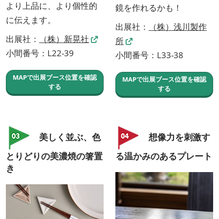
より上品に、より個性的
鏡を作れるかも！
に伝えます。
出展社：
（株）浅川製作
出展社：
（株）新晃社
所
小間番号：L22-39
小間番号：L33-38
MAPで出展ブース位置を確認
MAPで出展ブース位置を確認
する
する
美しく並ぶ、色
想像力を刺激す
とりどりの美濃焼の箸置
る温かみのあるプレート
き