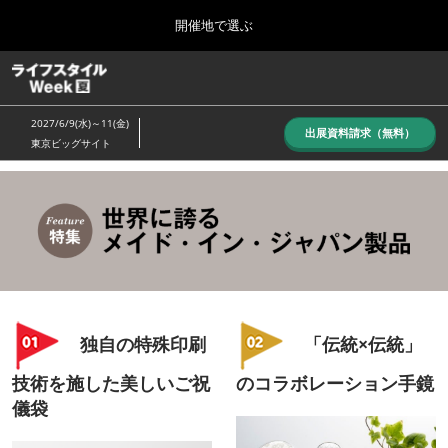
Press
ス
開催地で選ぶ
Escape
キ
to
ッ
close
ホーム
グ
プ
the
ロ
し
ー
menu.
2027/6/9(水)～11(金)
バ
出展資料請求（無料）
て
東京ビッグサイト
ル
進
ナ
10月_秋展
ビ
む
2026年10月07日
ゲ
東京ビッグサイト/Tokyo Big Sight, Japan
ー
シ
ョ
6月_夏展
ン
2027年06月09日
を
東京ビッグサイト/Tokyo Big Sight, Japan
折
り
独自の特殊印刷
「伝統×伝統」
た
た
技術を施した美しいご祝
のコラボレーション手鏡
む
儀袋