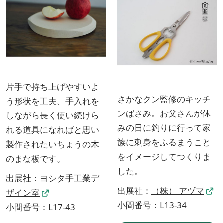
片手で持ち上げやすいよ
さかなクン監修のキッチ
う形状を工夫、手入れを
ンばさみ。お父さんが休
しながら長く使い続けら
みの日に釣りに行って家
れる道具になればと思い
族に刺身をふるまうこと
製作されたいちょうの木
をイメージしてつくりま
のまな板です。
した。
出展社：
ヨシタ手工業デ
出展社：
（株） アヅマ
ザイン室
小間番号：L13-34
小間番号：L17-43