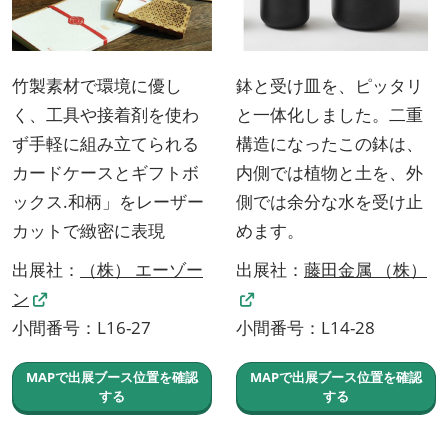
竹製素材で環境に優し
鉢と受け皿を、ピッタリ
く、工具や接着剤を使わ
と一体化しました。二重
ず手軽に組み立てられる
構造になったこの鉢は、
カードケースとギフトボ
内側では植物と土を、外
ックス.和柄」をレーザー
側では余分な水を受け止
カットで緻密に表現
めます。
出展社：
（株） エーゾー
出展社：
藤田金属 （株）
ン
小間番号：L16-27
小間番号：L14-28
MAPで出展ブース位置を確認
MAPで出展ブース位置を確認
する
する