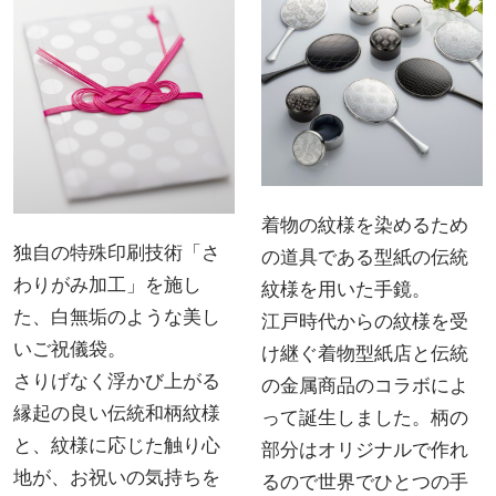
着物の紋様を染めるため
独自の特殊印刷技術「さ
の道具である型紙の伝統
わりがみ加工」を施し
紋様を用いた手鏡。
た、白無垢のような美し
江戸時代からの紋様を受
いご祝儀袋。
け継ぐ着物型紙店と伝統
さりげなく浮かび上がる
の金属商品のコラボによ
縁起の良い伝統和柄紋様
って誕生しました。柄の
と、紋様に応じた触り心
部分はオリジナルで作れ
地が、お祝いの気持ちを
るので世界でひとつの手