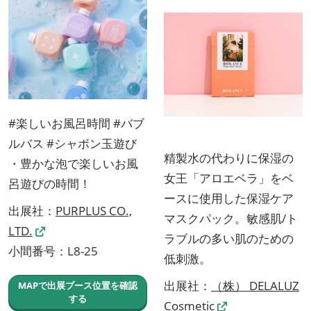
#楽しいお風呂時間 #バブ
ルバス #シャボン玉遊び
精製水の代わりに保湿の
・豊かな泡で楽しいお風
女王「アロエベラ」をベ
呂遊びの時間！
ースに使用した保湿ケア
出展社：
PURPLUS CO.,
マスクパック。敏感肌/ト
LTD.
ラブルの多い肌のための
小間番号：L8-25
低刺激。
出展社：
（株） DELALUZ
MAPで出展ブース位置を確認
する
Cosmetic