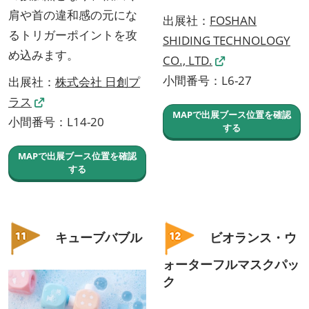
肩や首の違和感の元にな
出展社：
FOSHAN
るトリガーポイントを攻
SHIDING TECHNOLOGY
め込みます。
CO., LTD.
小間番号：L6-27
出展社：
株式会社 日創プ
ラス
MAPで出展ブース位置を確認
小間番号：L14-20
する
MAPで出展ブース位置を確認
する
キューブバブル
ビオランス・ウ
ォーターフルマスクパッ
ク