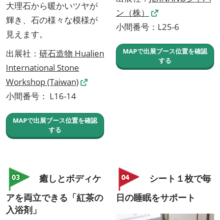
大理石から暖かいツヤが
ン（株）
輝き、石の様々な模様が
小間番号：L25-6
見えます。
MAPで出展ブース位置を確認
出展社：
研石造物 Hualien
する
International Stone
Workshop (Taiwan)
小間番号： L16-14
MAPで出展ブース位置を確認
する
癒しとボディケ
シート１枚で毎
アを両立できる「紅茶の
日の睡眠をサポート
入浴剤」