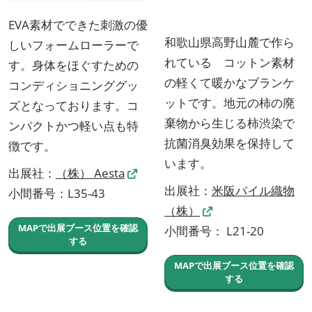
EVA素材でできた刺激の優
和歌山県高野山麓で作ら
しいフォームローラーで
れている コットン素材
す。身体をほぐすための
の軽くて暖かなブランケ
コンディショニンググッ
ットです。地元の柿の廃
ズとなっております。コ
棄物から生じる柿渋染で
ンパクトかつ軽い点も特
抗菌消臭効果を保持して
徴です。
います。
出展社：
（株） Aesta
出展社：
米阪パイル織物
小間番号：L35-43
（株）
MAPで出展ブース位置を確認
小間番号： L21-20
する
MAPで出展ブース位置を確認
する