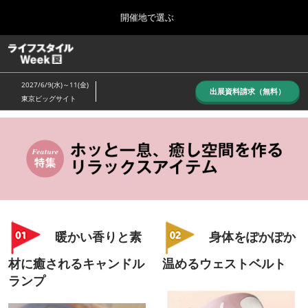
Press
ス
開催地で選ぶ
Escape
キ
to
ッ
close
ホーム
グ
プ
the
ロ
し
ー
menu.
2027/6/9(水)～11(金)
バ
出展資料請求（無料）
て
東京ビッグサイト
ル
進
ナ
10月_秋展
ビ
む
2026年10月07日
ゲ
東京ビッグサイト/Tokyo Big Sight, Japan
ー
シ
ョ
6月_夏展
ン
2027年06月09日
を
東京ビッグサイト/Tokyo Big Sight, Japan
折
り
暖かい香りと素
身体をぽかぽか
た
た
材に癒されるキャンドル
温めるウェストベルト
む
ランプ