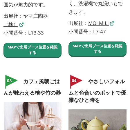
く、洗濯機で丸洗いもで
囲気が魅力的です。
きます。
出展社：
ヤマ庄陶器
出展社：
MOI MILI
（株）
小間番号：L7-47
小間番号：L13-33
MAPで出展ブース位置を確認
MAPで出展ブース位置を確認
する
する
カフェ風朝ごは
やさしいフォル
んが味わえる檜や竹の器
ムと色合いのポットで優
雅なひと時を