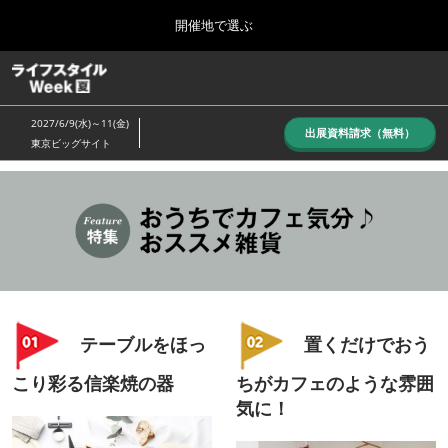
Press
ス
開催地で選ぶ
Escape
キ
to
ッ
close
ホーム
グ
プ
the
ロ
し
ー
menu.
2027/6/9(水)～11(金)
バ
出展資料請求（無料）
て
東京ビッグサイト
ル
進
ナ
10月_秋展
ビ
む
2026年10月07日
ゲ
東京ビッグサイト/Tokyo Big Sight, Japan
ー
シ
ョ
6月_夏展
ン
2027年06月09日
を
東京ビッグサイト/Tokyo Big Sight, Japan
折
り
テーブルをほっ
置くだけでおう
た
た
こり彩る信楽焼の器
ちがカフェのような雰囲
む
気に！