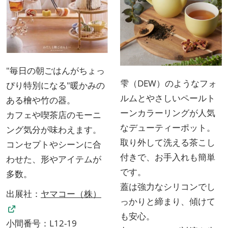
"毎日の朝ごはんがちょっ
雫（DEW）のようなフォ
ぴり特別になる"暖かみの
ルムとやさしいペールト
ある檜や竹の器。
ーンカラーリングが人気
カフェや喫茶店のモーニ
なデューティーポット。
ング気分が味わえます。
取り外して洗える茶こし
コンセプトやシーンに合
付きで、お手入れも簡単
わせた、形やアイテムが
です。
多数。
蓋は強力なシリコンでし
出展社：
ヤマコー（株）
っかりと締まり、傾けて
も安心。
小間番号：L12-19