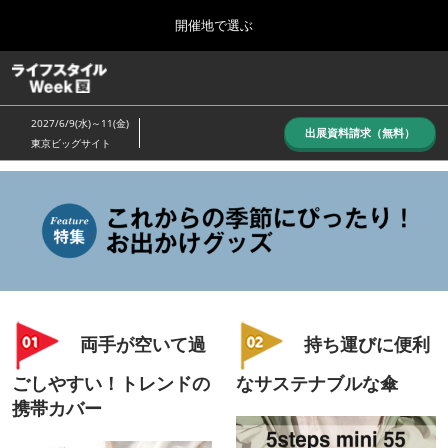
Press
ス
開催地で選ぶ
Escape
キ
to
ッ
close
ホーム
グ
プ
the
ロ
し
ー
menu.
2027/6/9(水)～11(金)
バ
出展資料請求（無料）
て
東京ビッグサイト
ル
進
ナ
10月_秋展
ビ
む
2026年10月07日
ゲ
東京ビッグサイト/Tokyo Big Sight, Japan
ー
シ
ョ
6月_夏展
ン
2027年06月09日
を
東京ビッグサイト/Tokyo Big Sight, Japan
折
り
両手が空いて過
持ち運びに便利
た
た
ごしやすい！トレンドの
なサステナブルな傘
む
携帯カバー