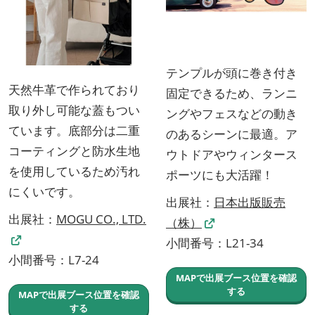
テンプルが頭に巻き付き
天然牛革で作られており
固定できるため、ランニ
取り外し可能な蓋もつい
ングやフェスなどの動き
ています。底部分は二重
のあるシーンに最適。ア
コーティングと防水生地
ウトドアやウィンタース
を使用しているため汚れ
ポーツにも大活躍！
にくいです。
出展社：
日本出版販売
出展社：
MOGU CO., LTD.
（株）
小間番号：L21-34
小間番号：L7-24
MAPで出展ブース位置を確認
する
MAPで出展ブース位置を確認
する