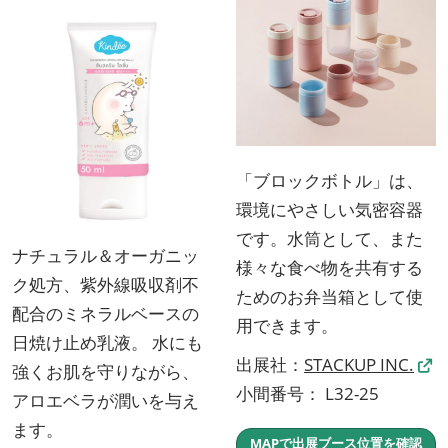
「ブロックボトル」は、
環境にやさしい気密容器
です。水筒として、また
ナチュラル＆オーガニッ
様々な食べ物を共有する
ク処方、紫外線吸収剤不
ためのお弁当箱として使
配合のミネラルベースの
用できます。
日焼け止め乳液。 水にも
出展社：
STACKUP INC.
強くお肌を守りながら、
小間番号： L32-25
アロエベラが潤いを与え
ます。
MAPで出展ブース位置を確認