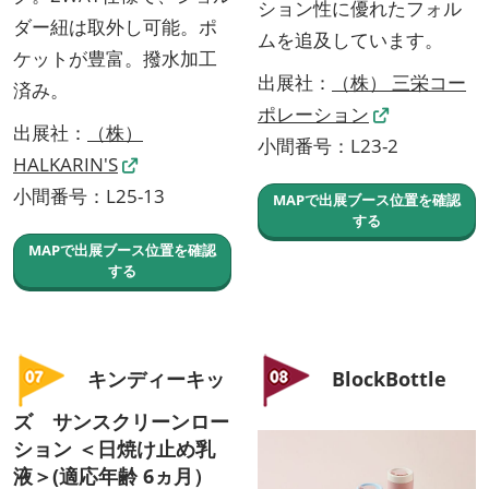
ション性に優れたフォル
ダー紐は取外し可能。ポ
ムを追及しています。
ケットが豊富。撥水加工
出展社：
（株） 三栄コー
済み。
ポレーション
出展社：
（株）
小間番号：L23-2
HALKARIN'S
小間番号：L25-13
MAPで出展ブース位置を確認
する
MAPで出展ブース位置を確認
する
キンディーキッ
BlockBottle
ズ サンスクリーンロー
ション ＜日焼け止め乳
液＞(適応年齢 6ヵ月）