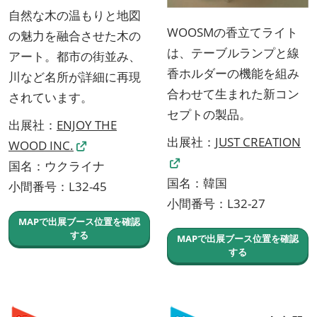
自然な木の温もりと地図
WOOSMの香立てライト
の魅力を融合させた木の
は、テーブルランプと線
アート。都市の街並み、
香ホルダーの機能を組み
川など名所が詳細に再現
合わせて生まれた新コン
されています。
セプトの製品。
出展社：
ENJOY THE
出展社：
JUST CREATION
WOOD INC.
国名：ウクライナ
国名：韓国
小間番号：L32-45
小間番号：L32-27
MAPで出展ブース位置を確認
する
MAPで出展ブース位置を確認
する