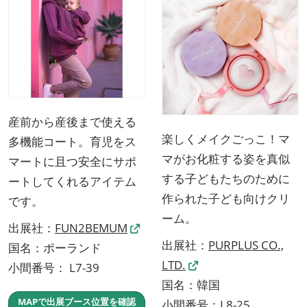
産前から産後まで使える
楽しくメイクごっこ！マ
多機能コート。育児をス
マがお化粧する姿を真似
マートに且つ安全にサポ
する子どもたちのために
ートしてくれるアイテム
作られた子ども向けクリ
です。
ーム。
出展社：
FUN2BEMUM
出展社：
PURPLUS CO.,
国名：ポーランド
LTD.
小間番号： L7-39
国名：韓国
MAPで出展ブース位置を確認
小間番号：L8-25