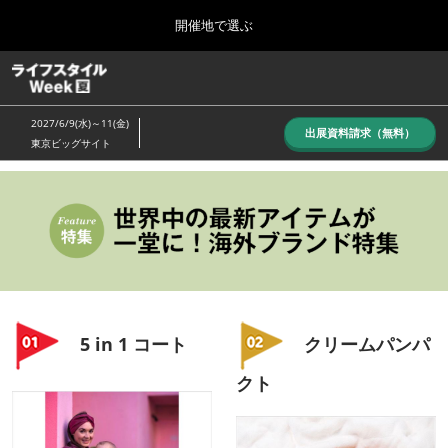
Press
ス
開催地で選ぶ
Escape
キ
to
ッ
close
ホーム
グ
プ
the
ロ
し
ー
menu.
2027/6/9(水)～11(金)
バ
出展資料請求（無料）
て
東京ビッグサイト
ル
進
ナ
10月_秋展
ビ
む
2026年10月07日
ゲ
東京ビッグサイト/Tokyo Big Sight, Japan
ー
シ
ョ
6月_夏展
ン
2027年06月09日
を
東京ビッグサイト/Tokyo Big Sight, Japan
折
り
5 in 1 コート
クリームパンパ
た
た
クト
む