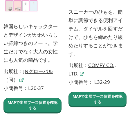
スニーカーのひもを、簡
単に調節できる便利アイ
韓国らしいキャラクター
テム。ダイヤルを回すだ
とデザインがかわいらし
けで、ひもを締めたり緩
い罫線つきのノート。学
めたりすることができま
生だけでなく大人の女性
す。
にも人気の商品です。
出展社：
COMFY CO.,
出展社：
JNグローバル
LTD.
（同）
小間番号： L32-29
小間番号：L20-37
MAPで出展ブース位置を確認
する
MAPで出展ブース位置を確認
する