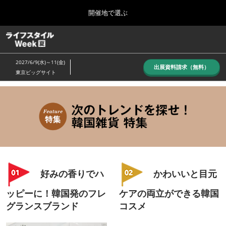
Press
ス
開催地で選ぶ
Escape
キ
to
ッ
close
ホーム
グ
プ
the
ロ
し
ー
menu.
2027/6/9(水)～11(金)
バ
出展資料請求（無料）
て
東京ビッグサイト
ル
進
ナ
10月_秋展
ビ
む
2026年10月07日
ゲ
東京ビッグサイト/Tokyo Big Sight, Japan
ー
シ
ョ
6月_夏展
ン
2027年06月09日
を
東京ビッグサイト/Tokyo Big Sight, Japan
折
り
好みの香りでハ
かわいいと目元
た
た
ッピーに！韓国発のフレ
ケアの両立ができる韓国
む
グランスブランド
コスメ