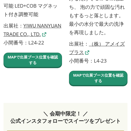
可能 LED+COB マグネッ
ち、 泡の力で頑固な汚れ
ト付き調整可能
もするっと落とします。
最小の水分で最大の洗浄
出展社：
YIWU NANYUAN
を再現しました。
TRADE CO., LTD.
小間番号：L24-22
出展社：
（株） アメイズ
プラス
MAPで出展ブース位置を確認
小間番号：L4-23
する
MAPで出展ブース位置を確認
する
＼ 会期中限定！ ／
公式インスタフォローでスイーツをプレゼント