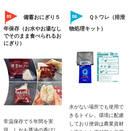
備蓄おにぎり５
Ｑトワレ（排泄
年保存（お水やお湯なし
物処理キット）
でそのまま食べられるお
にぎり）
水がない場所でも使用で
きるトイレ。環境に配慮
常温保存で５年間を実
しており便袋は農業資材
現、しかも醤油の香ばし