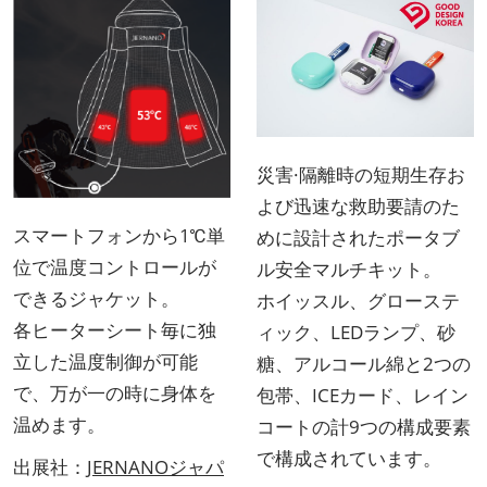
災害·隔離時の短期生存お
よび迅速な救助要請のた
スマートフォンから1℃単
めに設計されたポータブ
位で温度コントロールが
ル安全マルチキット。
できるジャケット。
ホイッスル、グローステ
各ヒーターシート毎に独
ィック、LEDランプ、砂
立した温度制御が可能
糖、アルコール綿と2つの
で、万が一の時に身体を
包帯、ICEカード、レイン
温めます。
コートの計9つの構成要素
で構成されています。
出展社：
JERNANOジャパ