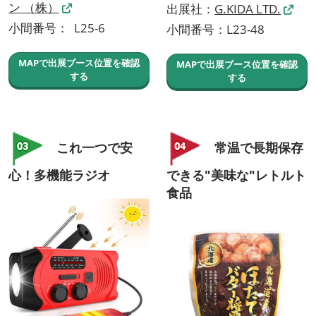
ン （株）
出展社：
G.KIDA LTD.
小間番号： L25-6
小間番号：L23-48
MAPで出展ブース位置を確認
MAPで出展ブース位置を確認
する
する
これ一つで安
常温で長期保存
心！多機能ラジオ
できる"美味な"レトルト
食品