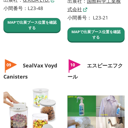
出展社：
国際科学工業株
小間番号：L23-48
式会社
小間番号： L23-21
MAPで出展ブース位置を確認
する
MAPで出展ブース位置を確認
する
SealVax Voyd
エスピーエフク
Canisters
ール