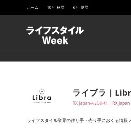
Press
ス
ホーム
10月_秋展
6月_夏展
Escape
キ
to
ッ
close
プ
the
し
menu.
て
進
む
ライブラ | Libr
RX Japan株式会社 | RX Japan 
ライフスタイル業界の作り手・売り手におくる情報