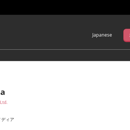
Japanese
Japanese
English
简体中文
繁体中文
한국어 (네이버 블
로그)
a
Ltd.
メディア