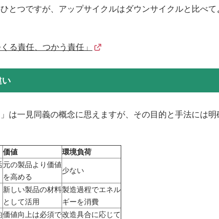
のひとつですが、アップサイクルはダウンサイクルと比べて
つくる責任、つかう責任」
違い
ク」は一見同義の概念に思えますが、その目的と手法には明
価値
環境負荷
活
元の製品より価値
少ない
を高める
新しい製品の材料
製造過程でエネル
として活用
ギーを消費
的
価値向上は必須で
改造具合に応じて