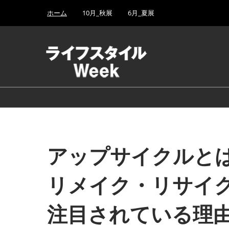
Press
ス
ホーム
10月_秋展
6月_夏展
Escape
キ
to
ッ
close
プ
the
し
menu.
て
進
む
アップサイクルと
リメイク・リサイ
注目されている理