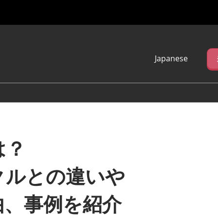
Japanese
Japanese
English
简体中文
繁体中文
한국어 (네이버 블
로그)
は？
クルとの違いや
由、事例を紹介