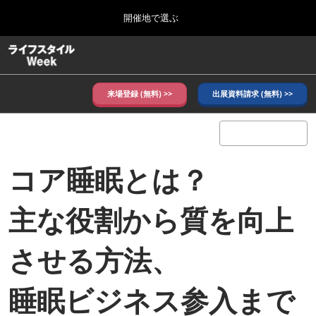
Press
ス
開催地で選ぶ
Escape
キ
to
ッ
close
ホーム
グ
プ
the
ロ
し
ー
menu.
バ
来場登録 (無料) >>
出展資料請求 (無料) >>
て
ル
進
ナ
10月_秋展
ビ
む
2026年10月07日
ゲ
東京ビッグサイト/Tokyo Big Sight, Japan
ー
コア睡眠とは？
シ
ョ
6月_夏展
ン
2027年06月09日
を
主な役割から質を向上
東京ビッグサイト/Tokyo Big Sight, Japan
折
り
た
させる方法、
た
む
睡眠ビジネス参入まで