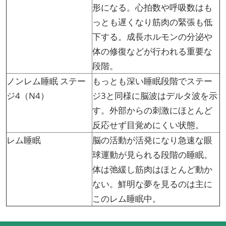
形になる。心拍数や呼吸数はも
っとも遅くなり筋肉の緊張も低
下する。成長ホルモンの分泌や
体の修復などが行われる重要な
段階。
ノンレム睡眠 ステー
もっとも深い睡眠段階でステー
ジ4（N4）
ジ3と同様に脳波はデルタ波を示
す。外部からの刺激にほとんど
反応せず目覚めにくい状態。
レム睡眠
脳の活動が活発になり急速な眼
球運動が見られる段階の睡眠。
体は弛緩し筋肉はほとんど動か
ない。鮮明な夢を見るのは主に
このレム睡眠中。