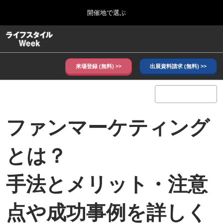
Press
ス
開催地で選ぶ
Escape
キ
to
ッ
close
ホーム
グ
プ
the
ロ
し
ー
menu.
バ
来場登録 (無料) >>
出展資料請求 (無料) >>
て
ル
進
ナ
10月_秋展
ビ
む
2026年10月07日
ゲ
東京ビッグサイト/Tokyo Big Sight, Japan
ー
ファンマーケティング
シ
ョ
6月_夏展
ン
2027年06月09日
を
とは？
東京ビッグサイト/Tokyo Big Sight, Japan
折
り
た
手法とメリット・注意
た
む
点や成功事例を詳しく