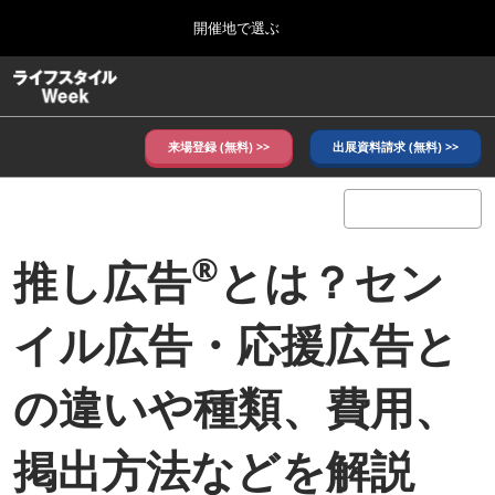
Press
ス
開催地で選ぶ
Escape
キ
to
ッ
close
ホーム
グ
プ
the
ロ
し
ー
menu.
バ
来場登録 (無料) >>
出展資料請求 (無料) >>
て
ル
進
ナ
10月_秋展
ビ
む
2026年10月07日
ゲ
東京ビッグサイト/Tokyo Big Sight, Japan
ー
®
推し広告
とは？セン
シ
ョ
6月_夏展
ン
2027年06月09日
を
イル広告・応援広告と
東京ビッグサイト/Tokyo Big Sight, Japan
折
り
た
の違いや種類、費用、
た
む
掲出方法などを解説