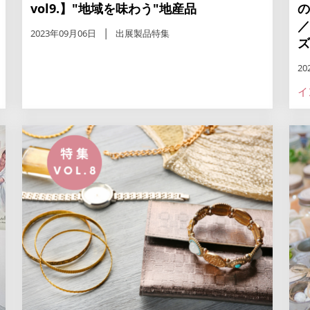
vol9.】"地域を味わう"地産品
の
／
2023年09月06日
出展製品特集
ズ
20
イ