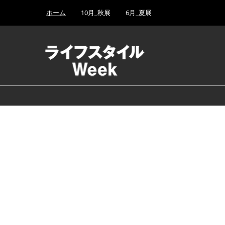
Press
ス
ホーム
10月_秋展
6月_夏展
Escape
キ
to
ッ
close
プ
the
し
menu.
て
進
む