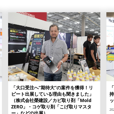
「大口受注へ“期待大”の案件を獲得！リ
「
ピート出展している理由も聞きました」
持
（株式会社榮建設／カビ取り剤「Mold
ッ
ZERO」・コゲ取り剤「こげ取りマスタ
20
ー」などの出展）