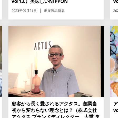
vol13.】美味しいNIPPON
v
2023年09月21日
出展製品特集
20
ア
顧客から長く愛されるアクタス。創業当
v
初から変わらない理念とは？（株式会社
アクタス ブランドディレクター 大重 亨