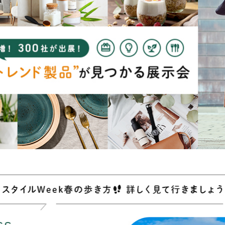
EXPO
Good Foods EXPO
Starter：設立5年以内限定の
出展エリア
推し活グッズ EXPO
インバウンド向けグッズ
EXPO