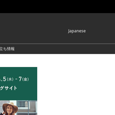
Japanese
Japanese
English
立ち情報
简体中文
繁体中文
한국어 (네이버 블
로그)