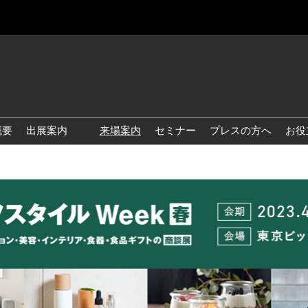
概要
出展案内
来場案内
セミナー
プレスの方へ
お役
国際 雑貨 EXPO
国際 ファッション雑貨
EXPO
国際 ヘルス＆ビューティグ
ッズ EXPO
国際 テーブル＆キッチンウ
ェア EXPO
国際 サステナブル グッズ