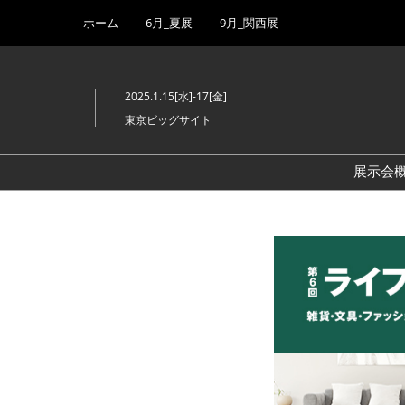
Press
ス
ホーム
6月_夏展
9月_関西展
Escape
キ
to
ッ
close
プ
the
2025.1.15[水]-17[金]
し
menu.
東京ビッグサイト
て
進
む
展示会