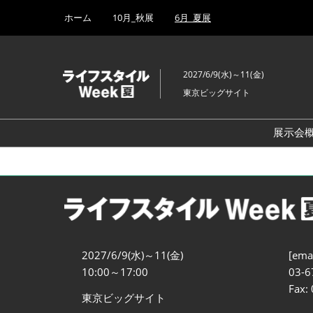
Press
ス
ホーム
10月_秋展
6月_夏展
Escape
キ
to
ッ
close
プ
the
2027/6/9(水)～11(金)
し
menu.
東京ビッグサイト
て
進
む
展示会
2027/6/9(水)～11(金)
[emai
10:00～17:00
03-6
Fax:
東京ビッグサイト