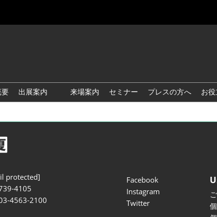
概要
出展案内
来場案内
セミナー
プレスの方へ
お役
国際 雑貨 EXPO
国際 ベビー＆キッズ EXPO
国際 ファッション雑貨
EXPO
国際 ヘルス＆ビューティグ
l protected]
U
Facebook
ッズ EXPO
739-4105
Instagram
国際 テーブル＆キッチンウ
 03-4563-2100
Twitter
ェア EXPO