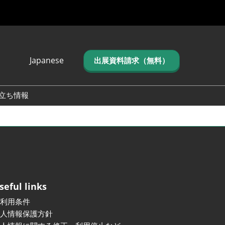
Japanese
出展資料請求（無料）
Japanese
English
立ち情報
简体中文
繁体中文
한국어 (네이버 블
로그)
seful links
ご利用条件
個人情報保護方針