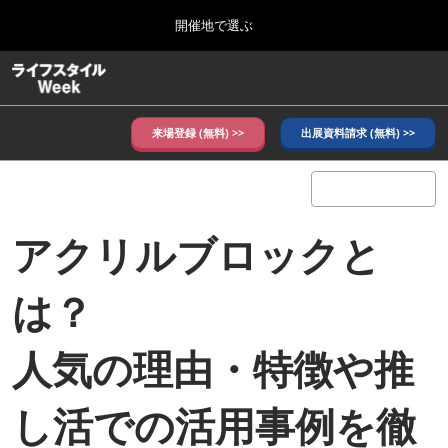
Press
ス
開催地で選ぶ
Escape
キ
to
ッ
close
ホーム
グ
プ
the
ロ
し
ー
menu.
バ
来場登録 (無料) >>
出展資料請求 (無料) >>
て
ル
進
ナ
10月_秋展
ビ
む
2026年10月07日
ゲ
東京ビッグサイト/Tokyo Big Sight, Japan
ー
アクリルブロックと
シ
ョ
6月_夏展
ン
2027年06月09日
を
は？
東京ビッグサイト/Tokyo Big Sight, Japan
折
り
た
人気の理由・特徴や推
た
む
し活での活用事例を徹