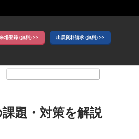
来場登録 (無料) >>
出展資料請求 (無料) >>
検
索
の課題・対策を解説