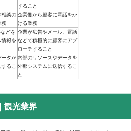
すること
や相談の
企業側から顧客に電話をか
業務
ける業務
Sなどを
企業が広告やメール、電話
ら情報を
などで積極的に顧客にアプ
ローチすること
データが
内部のリソースやデータを
入するこ
外部システムに送信するこ
と
｜観光業界