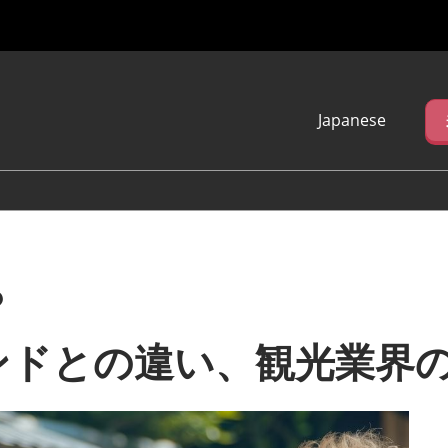
Japanese
Japanese
English
简体中文
繁体中文
한국어 (네이버 블
로그)
？
ンドとの違い、観光業界