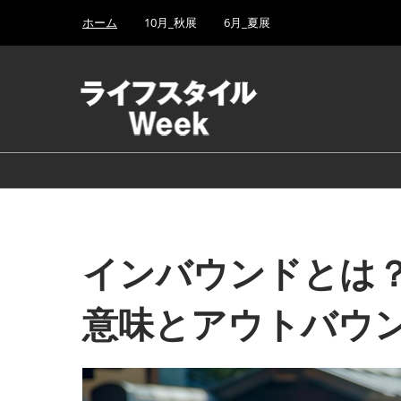
Press
ス
ホーム
10月_秋展
6月_夏展
Escape
キ
to
ッ
close
プ
the
し
menu.
て
進
む
インバウンドとは
意味とアウトバウ