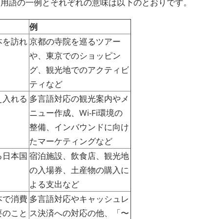
。用語の一例とそれぞれの意味は以下のとおりです。
例
本を訪れ
京都の寺院を巡るツアー
や、東京でのショッピン
グ、観光地でのアクティビ
ティなど
え入れる
多言語対応の観光案内やメ
ニュー作成、Wi-Fi環境の
整備、インバウンドに向け
たマーケティングなど
る日本国
宿泊施設、飲食店、観光地
の入場券、土産物の購入に
よる支出など
本で消費
多言語対応やキャッシュレ
要のこと
ス決済への対応の他、「〜