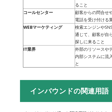
ること
コールセンター
顧客からの問合せ
電話を受け付ける
WEBマーケティング
検索エンジンやSN
通じて、顧客が自
探しに来ること
IT業界
外部のリソースや
内部システムに流
と
インバウンドの関連用語