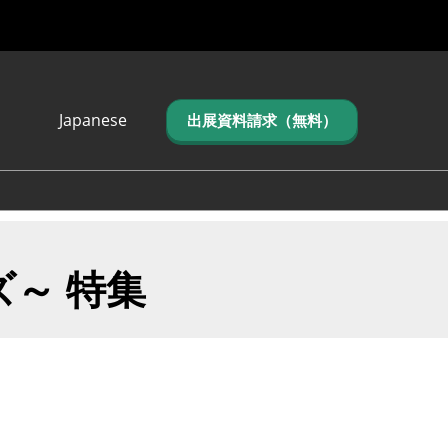
Japanese
出展資料請求（無料）
Japanese
English
简体中文
繁体中文
한국어 (네이버 블
～ 特集
로그)