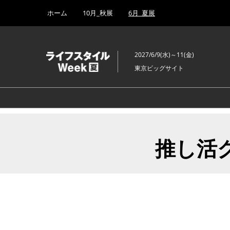
Press
ス
ホーム
10月_秋展
6月_夏展
Escape
キ
to
ッ
close
プ
the
2027/6/9(水)～11(金)
し
menu.
東京ビッグサイト
て
進
む
推し活