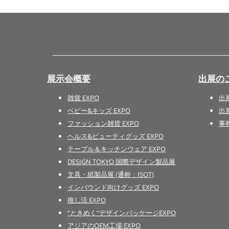
展示会概要
出展の
雑貨 EXPO
出
ベビー&キッズ EXPO
出
ファッション雑貨 EXPO
事
ヘルス&ビューティグッズ EXPO
テーブル＆キッチンウェア EXPO
DESIGN TOKYO 国際デザイン製品展
文具・紙製品展 (通称：ISOT)
インバウンド向けグッズ EXPO
推し活 EXPO
“ときめく“デザインパッケージEXPO
アジアのOEM工場 EXPO