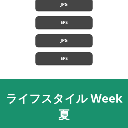
JPG
EPS
JPG
EPS
ライフスタイル Week
夏