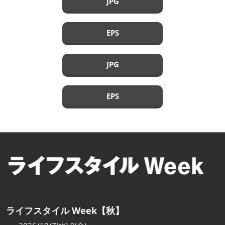
JPG
EPS
JPG
EPS
ライフスタイル Week【秋】