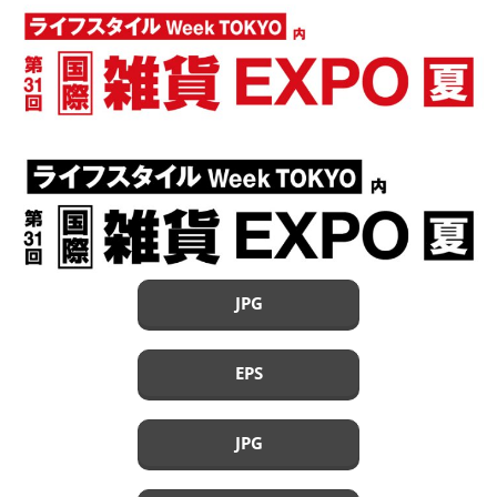
JPG
EPS
JPG