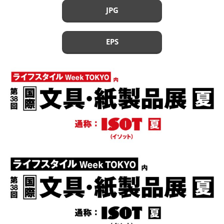
JPG
EPS