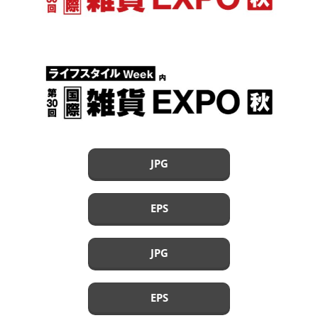
JPG
EPS
JPG
EPS