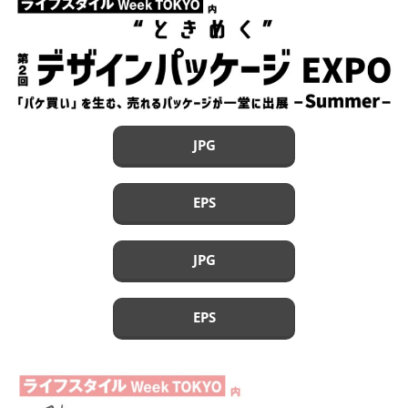
JPG
EPS
JPG
EPS