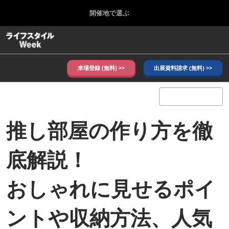
Press
ス
開催地で選ぶ
Escape
キ
to
ッ
close
ホーム
グ
プ
the
ロ
し
ー
menu.
バ
来場登録 (無料) >>
出展資料請求 (無料) >>
て
ル
進
ナ
10月_秋展
ビ
む
2026年10月07日
ゲ
東京ビッグサイト/Tokyo Big Sight, Japan
ー
推し部屋の作り方を徹
シ
ョ
6月_夏展
ン
2027年06月09日
を
底解説！
東京ビッグサイト/Tokyo Big Sight, Japan
折
り
た
おしゃれに見せるポイ
た
む
ントや収納方法、人気