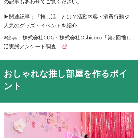
の記事もあわせてご覧ください。
▶関連記事：
「推し活」とは？活動内容・消費行動や
人気のグッズ・イベントを紹介
※出典：
株式会社CDG・株式会社Oshicoco「第2回推し
活実態アンケート調査」
おしゃれな推し部屋を作るポイ
ント