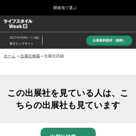
Press
ス
開催地で選ぶ
Escape
キ
to
ッ
close
ホーム
グ
プ
the
ロ
し
ー
menu.
2027/6/9(水)～11(金)
バ
出展資料請求（無料）
て
東京ビッグサイト
ル
進
ナ
10月_秋展
ビ
ホーム
＞
出展社検索
＞出展社詳細
む
2026年10月07日
ゲ
東京ビッグサイト/Tokyo Big Sight, Japan
ー
シ
ョ
6月_夏展
ン
2027年06月09日
を
この出展社を見ている人は、こ
東京ビッグサイト/Tokyo Big Sight, Japan
折
り
ちらの出展社も見ています
た
た
む