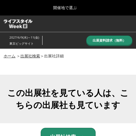
Press
ス
開催地で選ぶ
Escape
キ
to
ッ
close
ホーム
グ
プ
the
ロ
し
ー
menu.
2027/6/9(水)～11(金)
バ
出展資料請求（無料）
て
東京ビッグサイト
ル
進
ナ
10月_秋展
ビ
ホーム
＞
出展社検索
＞出展社詳細
む
2026年10月07日
ゲ
東京ビッグサイト/Tokyo Big Sight, Japan
ー
シ
ョ
6月_夏展
ン
2027年06月09日
を
この出展社を見ている人は、こ
東京ビッグサイト/Tokyo Big Sight, Japan
折
り
ちらの出展社も見ています
た
た
む