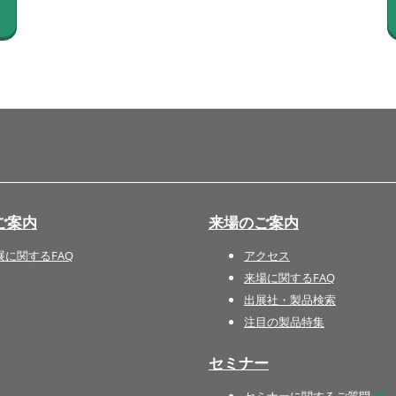
国際 文具・紙製品展 - ISOT
DESIGN TOKYO - 国際 デザ
イン製品展 -
推し活 EXPO
インバウンド向けグッズ
EXPO
“ときめく“デザインパッケー
ジEXPO
ご案内
来場のご案内
展に関するFAQ
アクセス
来場に関するFAQ
出展社・製品検索
注目の製品特集
セミナー