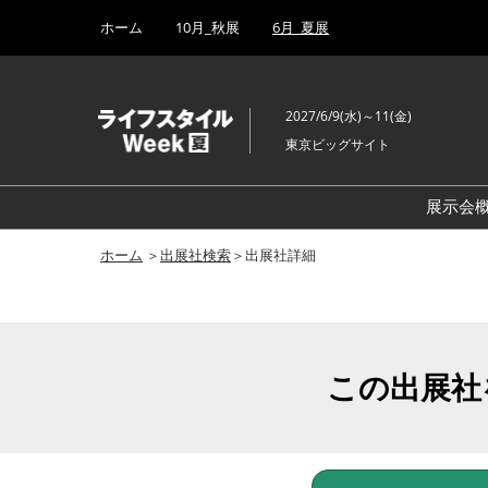
Press
ス
ホーム
10月_秋展
6月_夏展
Escape
キ
to
ッ
close
プ
the
2027/6/9(水)～11(金)
し
menu.
東京ビッグサイト
て
進
む
展示会
ホーム
＞
出展社検索
＞出展社詳細
この出展社