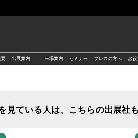
概要
出展案内
来場案内
セミナー
プレスの方へ
お役
国際 雑貨 EXPO
国際 ベビー＆キッズ EXPO
国際 ファッション雑貨
EXPO
を見ている人は、こちらの出展社
国際 ヘルス＆ビューティグ
ッズ EXPO
国際 テーブル＆キッチンウ
ェア EXPO