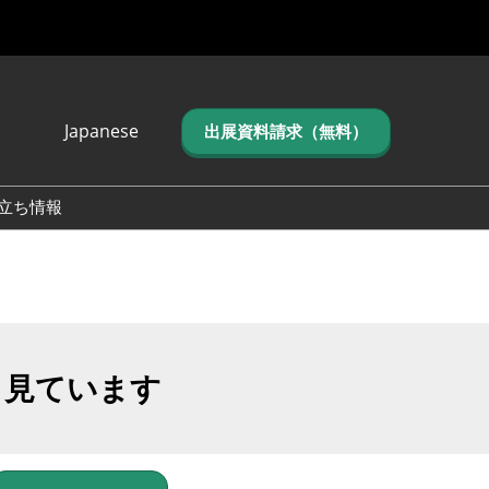
Japanese
出展資料請求（無料）
Japanese
English
立ち情報
简体中文
繁体中文
한국어 (네이버 블
로그)
も見ています