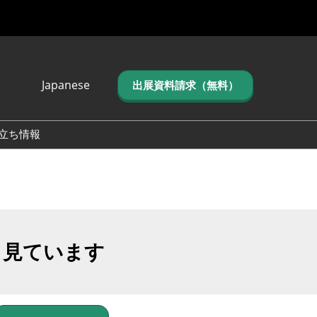
Japanese
出展資料請求（無料）
Japanese
English
立ち情報
简体中文
繁体中文
한국어 (네이버 블
로그)
も見ています