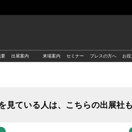
概要
出展案内
来場案内
セミナー
プレスの方へ
お役
国際 雑貨 EXPO
国際 ベビー＆キッズ EXPO
国際 ファッション雑貨
EXPO
を見ている人は、こちらの出展社
国際 ヘルス＆ビューティグ
ッズ EXPO
国際 テーブル＆キッチンウ
ェア EXPO