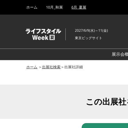
Press
ス
ホーム
10月_秋展
6月_夏展
Escape
キ
to
ッ
close
プ
the
2027/6/9(水)～11(金)
し
menu.
東京ビッグサイト
て
進
む
展示会
ホーム
＞
出展社検索
＞出展社詳細
この出展社