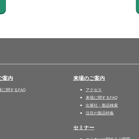
国際 文具・紙製品展 - ISOT
DESIGN TOKYO - 国際 デザ
イン製品展 -
推し活 EXPO
インバウンド向けグッズ
EXPO
“ときめく“デザインパッケー
ジEXPO
ご案内
来場のご案内
展に関するFAQ
アクセス
来場に関するFAQ
出展社・製品検索
注目の製品特集
セミナー