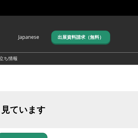
Japanese
出展資料請求（無料）
Japanese
English
立ち情報
简体中文
繁体中文
한국어 (네이버 블
로그)
も見ています