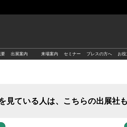
概要
出展案内
来場案内
セミナー
プレスの方へ
お役
国際 雑貨 EXPO
国際 ベビー＆キッズ EXPO
国際 ファッション雑貨
EXPO
を見ている人は、こちらの出展社
国際 ヘルス＆ビューティグ
ッズ EXPO
国際 テーブル＆キッチンウ
ェア EXPO