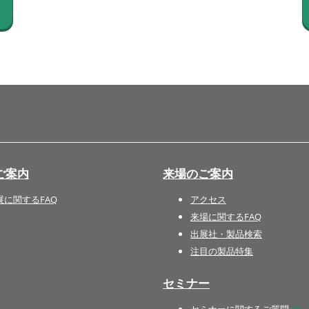
国際 文具・紙製品展 - ISOT
DESIGN TOKYO - 国際 デザ
イン製品展 -
推し活 EXPO
インバウンド向けグッズ
EXPO
“ときめく“デザインパッケー
ジEXPO
ご案内
来場のご案内
展に関するFAQ
アクセス
来場に関するFAQ
出展社・製品検索
注目の製品特集
セミナー