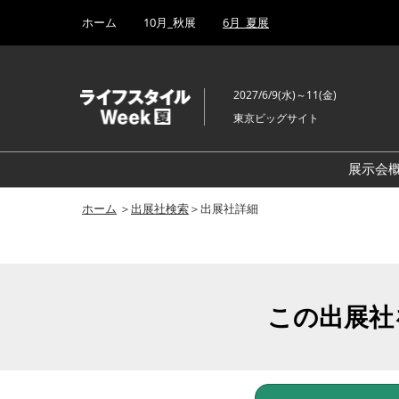
Press
ス
ホーム
10月_秋展
6月_夏展
Escape
キ
to
ッ
close
プ
the
2027/6/9(水)～11(金)
し
menu.
東京ビッグサイト
て
進
む
展示会
ホーム
＞
出展社検索
＞出展社詳細
この出展社