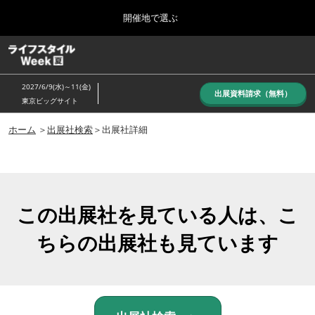
Press
ス
開催地で選ぶ
Escape
キ
to
ッ
close
ホーム
グ
プ
the
ロ
し
ー
menu.
2027/6/9(水)～11(金)
バ
出展資料請求（無料）
て
東京ビッグサイト
ル
進
ナ
10月_秋展
ビ
ホーム
＞
出展社検索
＞出展社詳細
む
2026年10月07日
ゲ
東京ビッグサイト/Tokyo Big Sight, Japan
ー
シ
ョ
6月_夏展
ン
2027年06月09日
を
この出展社を見ている人は、こ
東京ビッグサイト/Tokyo Big Sight, Japan
折
り
ちらの出展社も見ています
た
た
む