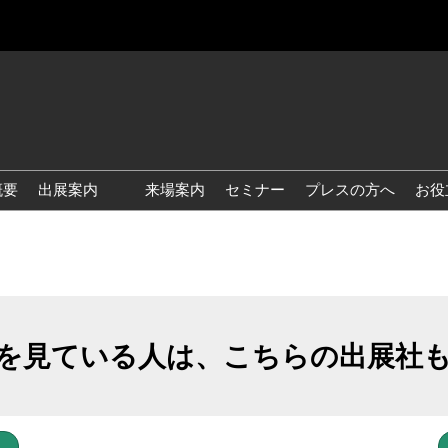
概要
出展案内
来場案内
セミナー
プレスの方へ
お役
国際 雑貨 EXPO
国際 ベビー＆キッズ EXPO
国際 ファッション雑貨
EXPO
を見ている人は、こちらの出展社
国際 ヘルス＆ビューティグ
ッズ EXPO
国際 テーブル＆キッチンウ
ェア EXPO