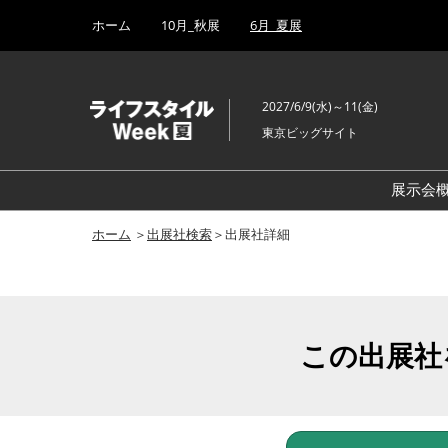
Press
ス
ホーム
10月_秋展
6月_夏展
Escape
キ
to
ッ
close
プ
the
2027/6/9(水)～11(金)
し
menu.
東京ビッグサイト
て
進
む
展示会
ホーム
＞
出展社検索
＞出展社詳細
この出展社