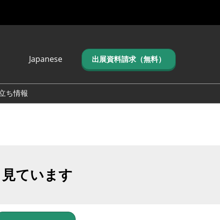
Japanese
出展資料請求（無料）
Japanese
English
立ち情報
简体中文
繁体中文
한국어 (네이버 블
로그)
も見ています