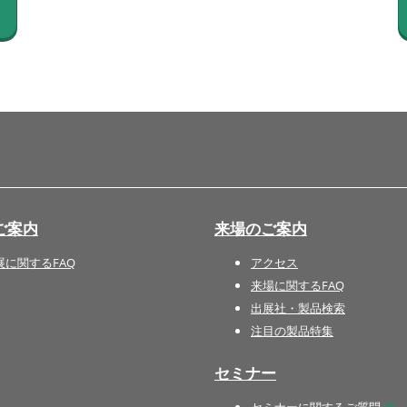
国際 文具・紙製品展 - ISOT
DESIGN TOKYO - 国際 デザ
イン製品展 -
推し活 EXPO
インバウンド向けグッズ
EXPO
“ときめく“デザインパッケー
ジEXPO
ご案内
来場のご案内
展に関するFAQ
アクセス
来場に関するFAQ
出展社・製品検索
注目の製品特集
セミナー