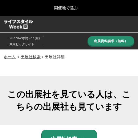
Press
ス
開催地で選ぶ
Escape
キ
to
ッ
close
ホーム
グ
プ
the
ロ
し
ー
menu.
2027/6/9(水)～11(金)
バ
出展資料請求（無料）
て
東京ビッグサイト
ル
進
ナ
10月_秋展
ビ
ホーム
＞
出展社検索
＞出展社詳細
む
2026年10月07日
ゲ
東京ビッグサイト/Tokyo Big Sight, Japan
ー
シ
ョ
6月_夏展
ン
2027年06月09日
を
この出展社を見ている人は、こ
東京ビッグサイト/Tokyo Big Sight, Japan
折
り
ちらの出展社も見ています
た
た
む