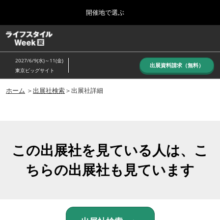
Press
ス
開催地で選ぶ
Escape
キ
to
ッ
close
ホーム
グ
プ
the
ロ
し
ー
menu.
2027/6/9(水)～11(金)
バ
出展資料請求（無料）
て
東京ビッグサイト
ル
進
ナ
10月_秋展
ビ
ホーム
＞
出展社検索
＞出展社詳細
む
2026年10月07日
ゲ
東京ビッグサイト/Tokyo Big Sight, Japan
ー
シ
ョ
6月_夏展
ン
2027年06月09日
を
この出展社を見ている人は、こ
東京ビッグサイト/Tokyo Big Sight, Japan
折
り
ちらの出展社も見ています
た
た
む