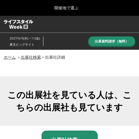
Press
ス
開催地で選ぶ
Escape
キ
to
ッ
close
ホーム
グ
プ
the
ロ
し
ー
menu.
2027/6/9(水)～11(金)
バ
出展資料請求（無料）
て
東京ビッグサイト
ル
進
ナ
10月_秋展
ビ
ホーム
＞
出展社検索
＞出展社詳細
む
2026年10月07日
ゲ
東京ビッグサイト/Tokyo Big Sight, Japan
ー
シ
ョ
6月_夏展
ン
2027年06月09日
を
この出展社を見ている人は、こ
東京ビッグサイト/Tokyo Big Sight, Japan
折
り
ちらの出展社も見ています
た
た
む