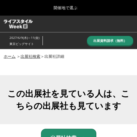
Press
ス
開催地で選ぶ
Escape
キ
to
ッ
close
ホーム
グ
プ
the
ロ
し
ー
menu.
2027/6/9(水)～11(金)
バ
出展資料請求（無料）
て
東京ビッグサイト
ル
進
ナ
10月_秋展
ビ
ホーム
＞
出展社検索
＞出展社詳細
む
2026年10月07日
ゲ
東京ビッグサイト/Tokyo Big Sight, Japan
ー
シ
ョ
6月_夏展
ン
2027年06月09日
を
この出展社を見ている人は、こ
東京ビッグサイト/Tokyo Big Sight, Japan
折
り
ちらの出展社も見ています
た
た
む