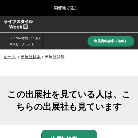
Press
ス
開催地で選ぶ
Escape
キ
to
ッ
close
ホーム
グ
プ
the
ロ
し
ー
menu.
2027/6/9(水)～11(金)
バ
出展資料請求（無料）
て
東京ビッグサイト
ル
進
ナ
10月_秋展
ビ
ホーム
＞
出展社検索
＞出展社詳細
む
2026年10月07日
ゲ
東京ビッグサイト/Tokyo Big Sight, Japan
ー
シ
ョ
6月_夏展
ン
2027年06月09日
を
この出展社を見ている人は、こ
東京ビッグサイト/Tokyo Big Sight, Japan
折
り
ちらの出展社も見ています
た
た
む