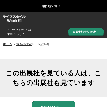
Press
ス
開催地で選ぶ
Escape
キ
to
ッ
close
ホーム
グ
プ
the
ロ
し
ー
menu.
2027/6/9(水)～11(金)
バ
出展資料請求（無料）
て
東京ビッグサイト
ル
進
ナ
10月_秋展
ビ
ホーム
＞
出展社検索
＞出展社詳細
む
2026年10月07日
ゲ
東京ビッグサイト/Tokyo Big Sight, Japan
ー
シ
ョ
6月_夏展
ン
2027年06月09日
を
この出展社を見ている人は、こ
東京ビッグサイト/Tokyo Big Sight, Japan
折
り
ちらの出展社も見ています
た
た
む