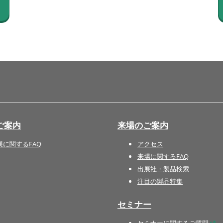
国際 文具・紙製品展 - ISOT
DESIGN TOKYO - 国際 デザ
イン製品展 -
推し活 EXPO
インバウンド向けグッズ
EXPO
“ときめく“デザインパッケー
ジEXPO
ご案内
来場のご案内
展に関するFAQ
アクセス
来場に関するFAQ
出展社・製品検索
注目の製品特集
セミナー