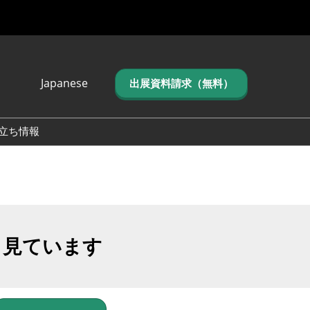
Japanese
出展資料請求（無料）
Japanese
English
立ち情報
简体中文
繁体中文
한국어 (네이버 블
로그)
も見ています