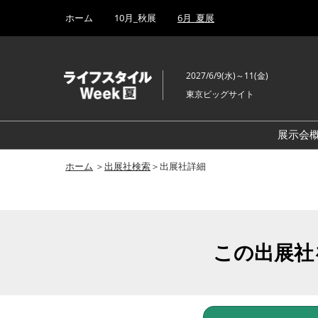
Press
ス
ホーム
10月_秋展
6月_夏展
Escape
キ
to
ッ
close
プ
the
2027/6/9(水)～11(金)
し
menu.
東京ビッグサイト
て
進
む
展示会
ホーム
＞
出展社検索
＞出展社詳細
この出展社