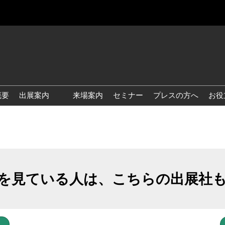
概要
出展案内
来場案内
セミナー
プレスの方へ
お役
国際 雑貨 EXPO
国際 ベビー＆キッズ EXPO
国際 ファッション雑貨
EXPO
を見ている人は、こちらの出展社
国際 ヘルス＆ビューティグ
ッズ EXPO
国際 テーブル＆キッチンウ
ェア EXPO