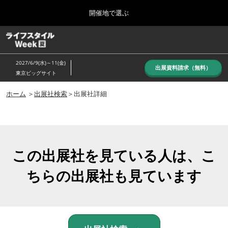
Press
ス
開催地で選ぶ
Escape
キ
to
ッ
close
ホーム
グ
プ
the
ロ
し
ー
menu.
2027/6/9(水)～11(金)
バ
出展資料請求（無料）
て
東京ビッグサイト
ル
進
ナ
10月_秋展
ビ
ホーム
＞
出展社検索
＞出展社詳細
む
2026年10月07日
ゲ
東京ビッグサイト/Tokyo Big Sight, Japan
ー
シ
ョ
6月_夏展
ン
2027年06月09日
を
この出展社を見ている人は、こ
東京ビッグサイト/Tokyo Big Sight, Japan
折
り
ちらの出展社も見ています
た
た
む