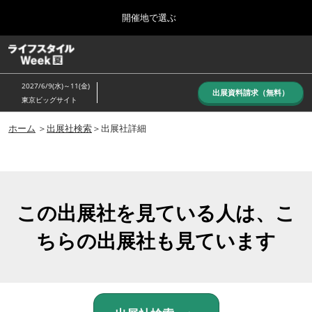
Press
ス
開催地で選ぶ
Escape
キ
to
ッ
close
ホーム
グ
プ
the
ロ
し
ー
menu.
2027/6/9(水)～11(金)
バ
出展資料請求（無料）
て
東京ビッグサイト
ル
進
ナ
10月_秋展
ビ
ホーム
＞
出展社検索
＞出展社詳細
む
2026年10月07日
ゲ
東京ビッグサイト/Tokyo Big Sight, Japan
ー
シ
ョ
6月_夏展
ン
2027年06月09日
を
この出展社を見ている人は、こ
東京ビッグサイト/Tokyo Big Sight, Japan
折
り
ちらの出展社も見ています
た
た
む