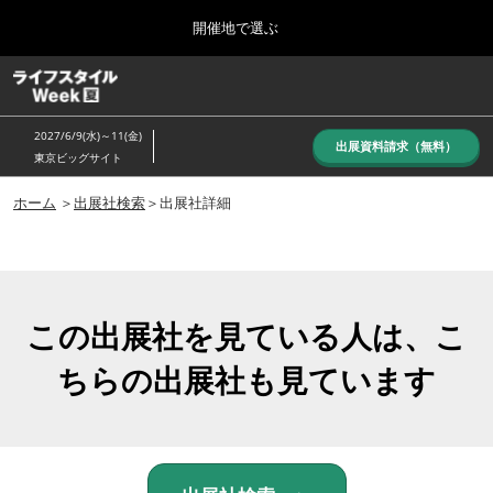
Press
ス
開催地で選ぶ
Escape
キ
to
ッ
close
ホーム
グ
プ
the
ロ
し
ー
menu.
2027/6/9(水)～11(金)
バ
出展資料請求（無料）
て
東京ビッグサイト
ル
進
ナ
10月_秋展
ビ
ホーム
＞
出展社検索
＞出展社詳細
む
2026年10月07日
ゲ
東京ビッグサイト/Tokyo Big Sight, Japan
ー
シ
ョ
6月_夏展
ン
2027年06月09日
を
この出展社を見ている人は、こ
東京ビッグサイト/Tokyo Big Sight, Japan
折
り
ちらの出展社も見ています
た
た
む