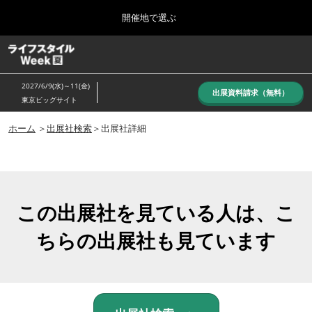
Press
ス
開催地で選ぶ
Escape
キ
to
ッ
close
ホーム
グ
プ
the
ロ
し
ー
menu.
2027/6/9(水)～11(金)
バ
出展資料請求（無料）
て
東京ビッグサイト
ル
進
ナ
10月_秋展
ビ
ホーム
＞
出展社検索
＞出展社詳細
む
2026年10月07日
ゲ
東京ビッグサイト/Tokyo Big Sight, Japan
ー
シ
ョ
6月_夏展
ン
2027年06月09日
を
この出展社を見ている人は、こ
東京ビッグサイト/Tokyo Big Sight, Japan
折
り
ちらの出展社も見ています
た
た
む