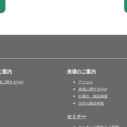
国際 文具・紙製品展 - ISOT
DESIGN TOKYO - 国際 デザ
イン製品展 -
推し活 EXPO
インバウンド向けグッズ
EXPO
“ときめく“デザインパッケー
ジEXPO
ご案内
来場のご案内
展に関するFAQ
アクセス
来場に関するFAQ
出展社・製品検索
注目の製品特集
セミナー