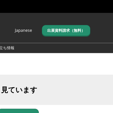
Japanese
出展資料請求（無料）
Japanese
English
立ち情報
简体中文
繁体中文
한국어 (네이버 블
로그)
も見ています