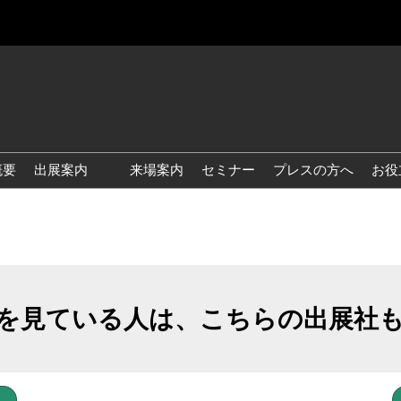
概要
出展案内
来場案内
セミナー
プレスの方へ
お役
国際 雑貨 EXPO
国際 ベビー＆キッズ EXPO
国際 ファッション雑貨
EXPO
を見ている人は、こちらの出展社
国際 ヘルス＆ビューティグ
ッズ EXPO
国際 テーブル＆キッチンウ
ェア EXPO