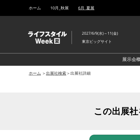
Press
ス
ホーム
10月_秋展
6月_夏展
Escape
キ
to
ッ
close
プ
the
2027/6/9(水)～11(金)
し
menu.
東京ビッグサイト
て
進
む
展示会
ホーム
＞
出展社検索
＞出展社詳細
この出展社